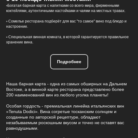
▫️Богатая барная карта с напитками со всего мира, фирменными
коктейлями, аутентичными настойками и чаями на местных травах.
▫️ Сомелье ресторана подберёт для вас "то самое" вино под блюдо и
настроение.
▫️ Специальная винная комната, в которой гарантируется правильное
хранение вина.
Подробнее
Наша барная карта - одна из самых обширных на Дальнем
Востоке, а в винной карте ресторана представлено более
200 наименований вин из любого уголка планеты!
Особая гордость - премиальная линейка итальянских вин
«Tenuta Dodici». Вина согретые тосканским солнцем и
созданные по авторской рецептуре, обладают
незабываемым роскошным вкусом и точно не оставят вас
равнодушными.